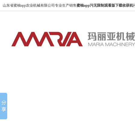
蜜柚app,蜜柚app污无限制观看版下载,蜜柚app成人版下载,蜜柚app免费在线下载
山东省蜜柚app农业机械有限公司专业生产销售
蜜柚app污无限制观看版下载收获机
【合规与免责声明】本网站严格遵守《中华人民共和国广告法》，尽力规范用
语。如页面不慎出现不符合规定的表述，敬请联系我们，将立即更正；相关内容
仅供参考，不构成交易依据。
本站部分素材来自网络，如有侵权，请联系删除。